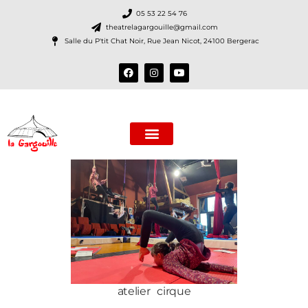
05 53 22 54 76
theatrelagargouille@gmail.com
Salle du P'tit Chat Noir, Rue Jean Nicot, 24100 Bergerac
La Compagnie
Nos spectacles
Le (P’tit) Chat NoiR
atelier cirque