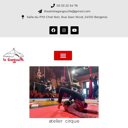
05 53 22 54 76
theatrelagargouille@gmail.com
Salle du P'tit Chat Noir, Rue Jean Nicot, 24100 Bergerac
La Compagnie
Nos spectacles
Le (P’tit) Chat NoiR
atelier cirque