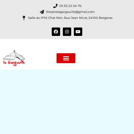
05 53 22 54 76
theatrelagargouille@gmail.com
Salle du P'tit Chat Noir, Rue Jean Nicot, 24100 Bergerac
La Compagnie
Nos spectacles
Le (P’tit) Chat NoiR